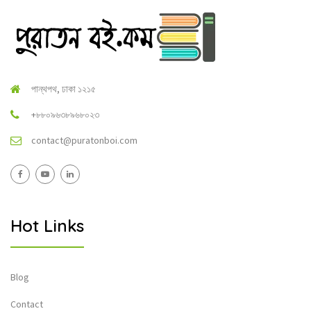
পান্থপথ, ঢাকা ১২১৫
+৮৮০৯৬৩৮৯৬৮০২৩
contact@puratonboi.com
Hot Links
Blog
Contact