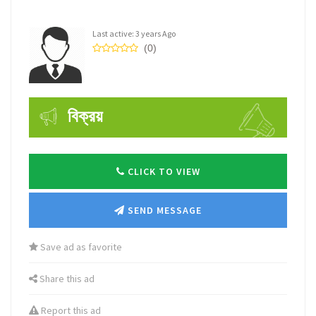
Last active: 3 years Ago
(0)
বিক্রয়
CLICK TO VIEW
SEND MESSAGE
Save ad as favorite
Share this ad
Report this ad