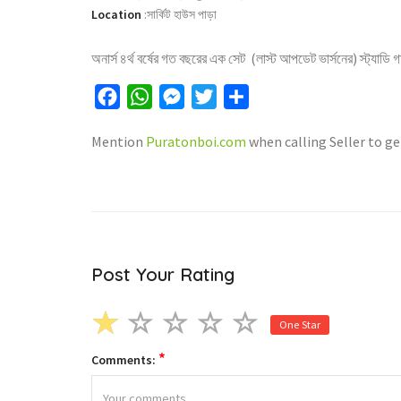
Location
:
সার্কিট হাউস পাড়া
অনার্স ৪র্থ বর্ষের গত বছরের এক সেট (লাস্ট আপডেট ভার্সনের) স্ট্যাডি 
Facebook
WhatsApp
Messenger
Twitter
Share
Mention
Puratonboi.com
when calling Seller to ge
Post Your Rating
One Star
*
Comments: