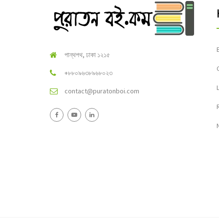
পান্থপথ, ঢাকা ১২১৫
+৮৮০৯৬৩৮৯৬৮০২৩
contact@puratonboi.com