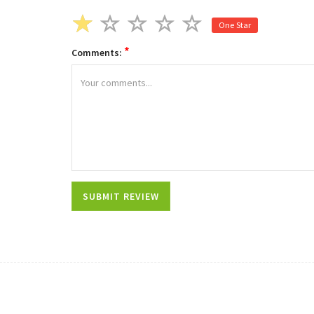
One Star
*
Comments: