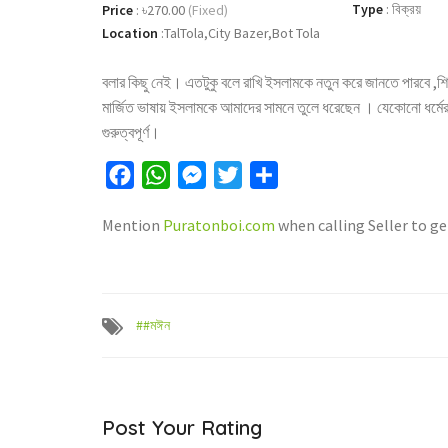
Type
:
বিক্রয়
Price
:
৳270.00
(Fixed)
Location
:
TalTola,City Bazer,Bot Tola
বলার কিছু নেই। এতটুকু বলে রাখি ইসলামকে নতুন করে জানতে পারবে 
মার্জিত ভাষায় ইসলামকে আমাদের সামনে তুলে ধরেছেন । যেকোনো ধর্
গুরুত্বপূর্ণ।
Facebook
WhatsApp
Messenger
Twitter
Share
Mention
Puratonboi.com
when calling Seller to ge
##মঈন
Post Your Rating