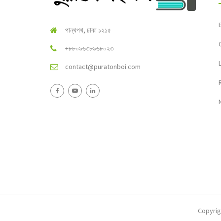
পান্থপথ, ঢাকা ১২১৫
+৮৮০৯৬৩৮৯৬৮০২৩
contact@puratonboi.com
Copyri