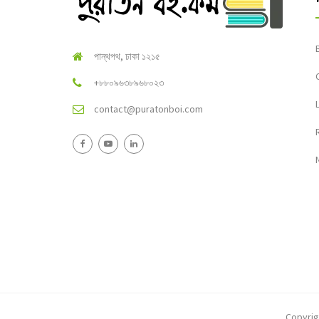
পান্থপথ, ঢাকা ১২১৫
+৮৮০৯৬৩৮৯৬৮০২৩
contact@puratonboi.com
Copyri