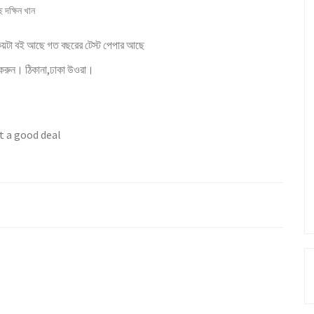
 দক্ষিন খান
য়টা বই আছে গত বছরের টেস্ট পেপার আছে
 করুন। ঠিকানা,ঢাকা উওরা।
t a good deal