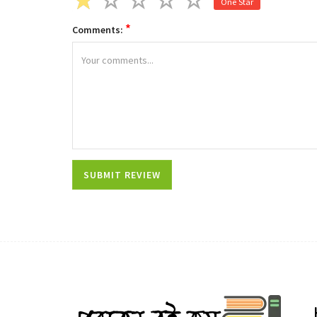
One Star
*
Comments: