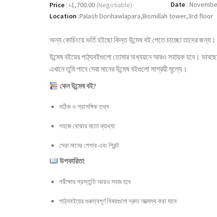
Date
:
November
Price
:
৳1,700.00
(Negotiable)
Location
:
Palash Dorihawlapara,Bismillah tower,3rd floor
অন্য কোচিংয়ে ভর্তি হইছো কিন্ত উন্মেষ বই পেতে চাচ্ছো তাদের জন্য
উন্মেষ বইয়ের পাঠ্যবইগুলো তোমার অধ্যয়নে আরও সহায়ক হবে। ভাবছো
এখানে তুমি পাবে সেরা মানের উন্মেষ বইগুলো সাশ্রয়ী মূল্যে।
কেন উন্মেষ বই?
সঠিক ও প্রাসঙ্গিক তথ্য
সহজে বোঝার মতো ব্যাখ্যা
সেরা মানের পেপার এবং প্রিন্ট
উপকারিতা
:
পরীক্ষার প্রস্তুতি আরও সহজ হবে
পাঠ্যবইয়ের গুরুত্বপূর্ণ বিষয়গুলো দ্রুত আত্মস্থ করা যাবে