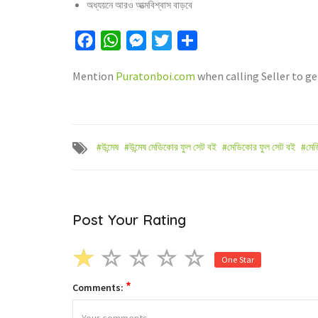
অধ্যয়নে আরও আত্মবিশ্বাস বাড়বে
Facebook
WhatsApp
Messenger
Twitter
Share
Mention
Puratonboi.com
when calling Seller to ge
#উন্মেষ
#উন্মেষ মেডিকোর ফুল সেট বই
#মেডিকোর ফুল সেট বই
#মেড
Post Your Rating
One Star
*
Comments: