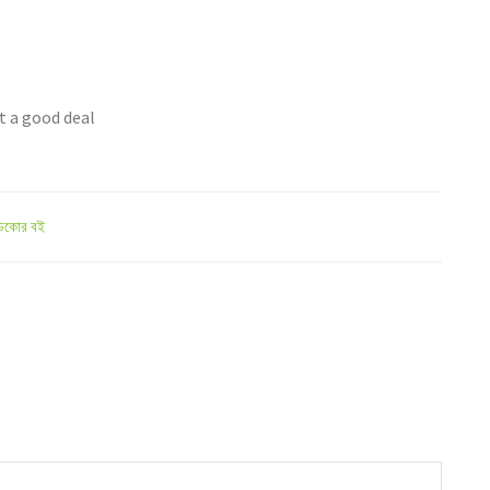
t a good deal
িকোর বই