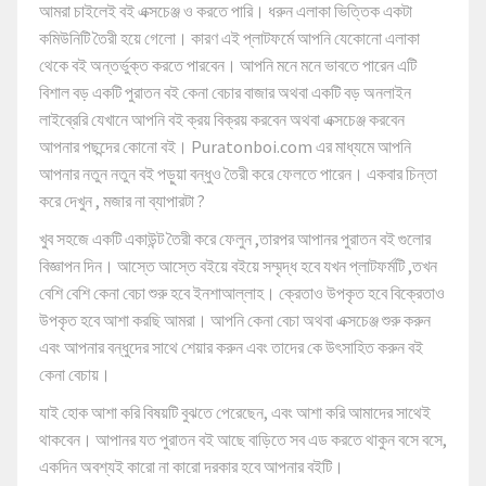
আমরা চাইলেই বই এক্সচেঞ্জ ও করতে পারি। ধরুন এলাকা ভিত্তিক একটা
কমিউনিটি তৈরী হয়ে গেলো। কারণ এই প্লাটফর্মে আপনি যেকোনো এলাকা
থেকে বই অন্তর্ভুক্ত করতে পারবেন। আপনি মনে মনে ভাবতে পারেন এটি
বিশাল বড় একটি পুরাতন বই কেনা বেচার বাজার অথবা একটি বড় অনলাইন
লাইব্রেরি যেখানে আপনি বই ক্রয় বিক্রয় করবেন অথবা এক্সচেঞ্জ করবেন
আপনার পছন্দের কোনো বই। Puratonboi.com এর মাধ্যমে আপনি
আপনার নতুন নতুন বই পড়ুয়া বন্ধুও তৈরী করে ফেলতে পারেন। একবার চিন্তা
করে দেখুন , মজার না ব্যাপারটা ?
খুব সহজে একটি একাউন্ট তৈরী করে ফেলুন ,তারপর আপানর পুরাতন বই গুলোর
বিজ্ঞাপন দিন। আস্তে আস্তে বইয়ে বইয়ে সম্মৃদ্ধ হবে যখন প্লাটফর্মটি ,তখন
বেশি বেশি কেনা বেচা শুরু হবে ইনশাআল্লাহ। ক্রেতাও উপকৃত হবে বিক্রেতাও
উপকৃত হবে আশা করছি আমরা। আপনি কেনা বেচা অথবা এক্সচেঞ্জ শুরু করুন
এবং আপনার বন্ধুদের সাথে শেয়ার করুন এবং তাদের কে উৎসাহিত করুন বই
কেনা বেচায়।
যাই হোক আশা করি বিষয়টি বুঝতে পেরেছেন, এবং আশা করি আমাদের সাথেই
থাকবেন। আপানর যত পুরাতন বই আছে বাড়িতে সব এড করতে থাকুন বসে বসে,
একদিন অবশ্যই কারো না কারো দরকার হবে আপনার বইটি।