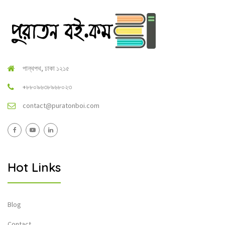
পান্থপথ, ঢাকা ১২১৫
+৮৮০৯৬৩৮৯৬৮০২৩
contact@puratonboi.com
Hot Links
Blog
Contact