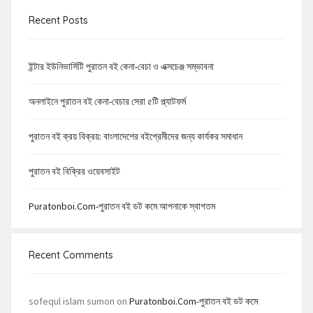
Recent Posts
ইন্টার ইউনিভার্সিটি পুরাতন বই কেনা-বেচা ও এক্সচেঞ্জ সম্ভাবনা
অনলাইনে পুরাতন বই কেনা-বেচার সেরা ৫টি প্ল্যাটফর্ম
পুরাতন বই ক্রয় বিক্রয়: বাংলাদেশের বইপ্রেমীদের জন্য কার্যকর সমাধান
পুরাতন বই বিক্রির ওয়েবসাইট
Puratonboi.com-পুরাতন বই ডট কমে আপনাকে স্বাগতম
Recent Comments
sofequl islam sumon
on
Puratonboi.com-পুরাতন বই ডট কমে